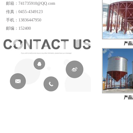
邮箱：741735910@QQ.com
传真：0455-4349123
手机：13836447950
邮编：152400
产品
产品