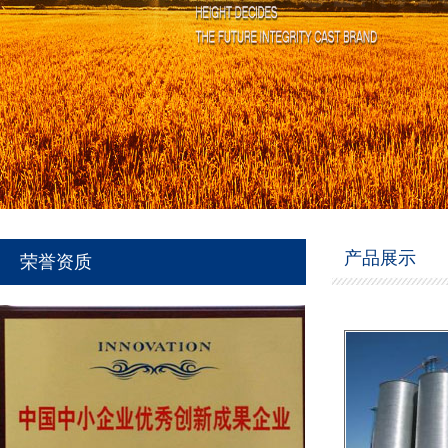
产品展示
荣誉资质