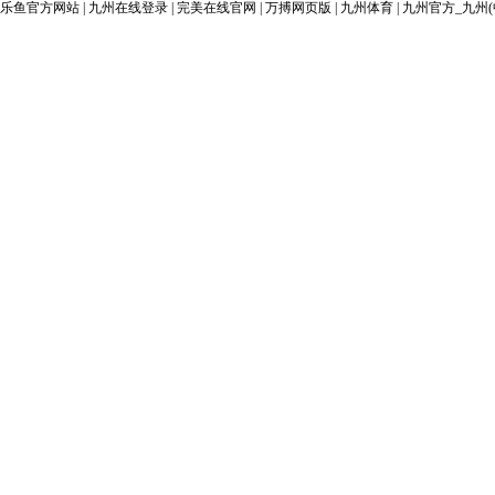
乐鱼官方网站
|
九州在线登录
|
完美在线官网
|
万搏网页版
|
九州体育
|
九州官方_九州(