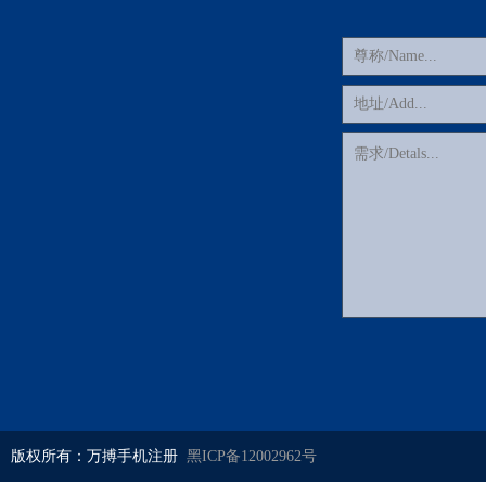
版权所有：万搏手机注册
黑ICP备12002962号