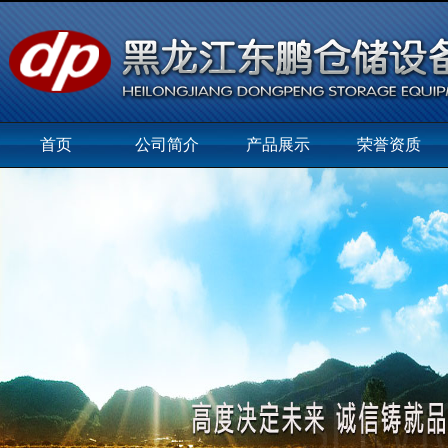
首页
公司简介
产品展示
荣誉资质