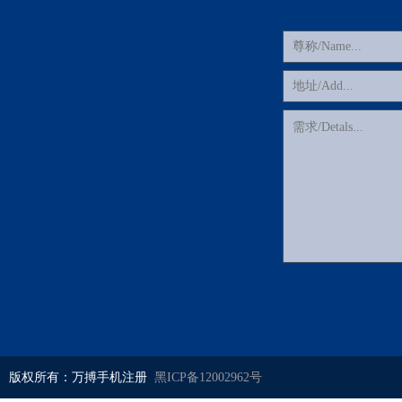
版权所有：万搏手机注册
黑ICP备12002962号