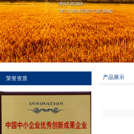
产品展示
荣誉资质