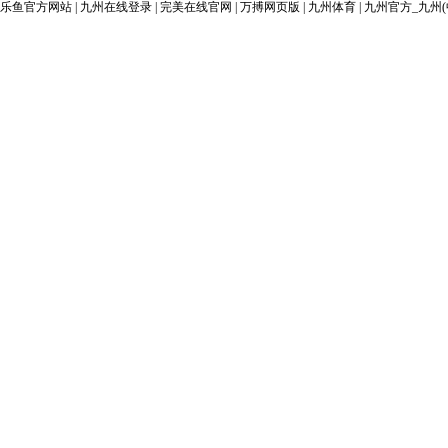
乐鱼官方网站
|
九州在线登录
|
完美在线官网
|
万搏网页版
|
九州体育
|
九州官方_九州(