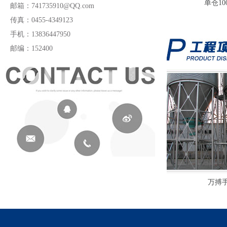
万搏(中国)
单仓1000
邮箱：741735910@QQ.com
传真：0455-4349123
手机：13836447950
邮编：152400
万搏手机注册
万搏手机