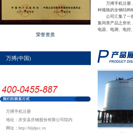
万搏手机注册，座
种规格的全钢结构锥
公司汇集了一批装
集同类产品之所长
电器、电测、电控
荣誉资质
万搏(中国)
万搏手机注册
地址：庆安县庆钢股份有限公司院内
网址：http://hljdpcc.cn